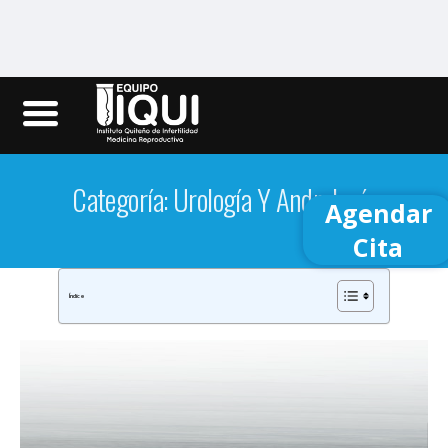
Iqui.ec
Categoría: Urología Y Andrología
Agendar
Cita
Índice