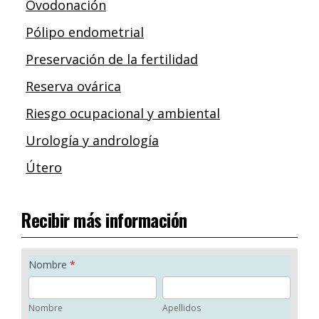
Ovodonación
Pólipo endometrial
Preservación de la fertilidad
Reserva ovárica
Riesgo ocupacional y ambiental
Urología y andrología
Útero
Recibir más información
F
Nombre
*
o
N
A
r
o
p
Nombre
Apellidos