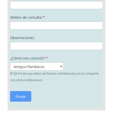
c
i
Motivo de consulta
*
t
a
Observaciones
¿Cómo nos conoció?
*
El IQUI trata sus datos de forma confidencial y no la comparte
con otras instituciones.
Enviar