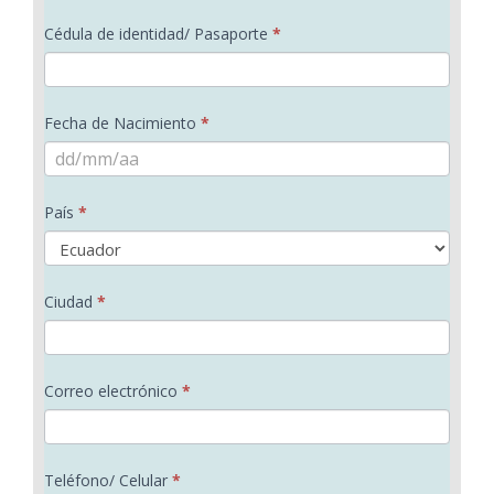
m
m
e
u
b
l
Cédula de identidad/ Pasaporte
*
l
r
l
a
e
i
r
d
Fecha de Nacimiento
*
i
o
o
s
p
País
*
a
r
a
Ciudad
*
a
g
e
Correo electrónico
*
n
d
a
Teléfono/ Celular
*
r