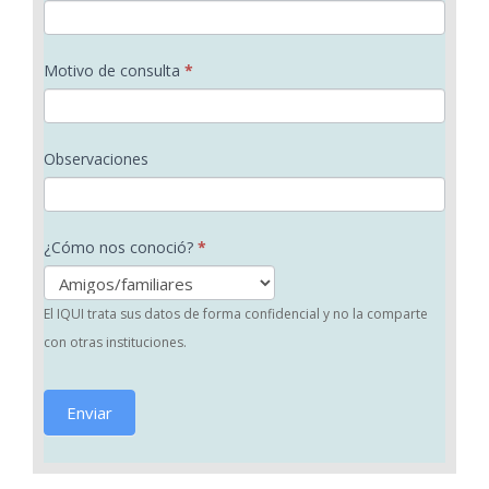
c
i
Motivo de consulta
*
t
a
Observaciones
¿Cómo nos conoció?
*
El IQUI trata sus datos de forma confidencial y no la comparte
con otras instituciones.
Enviar