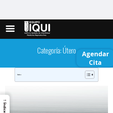
Iqui.ec
Categoría: Útero
Agendar
Cita
Índice
→
Índice