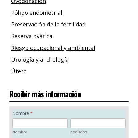
Ovodonación
Pólipo endometrial
Preservación de la fertilidad
Reserva ovárica
Riesgo ocupacional y ambiental
Urología y andrología
Útero
Recibir más información
F
Nombre
*
o
N
A
r
o
p
Nombre
Apellidos
m
m
e