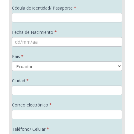
u
b
l
Cédula de identidad/ Pasaporte
*
l
r
l
a
e
i
r
d
Fecha de Nacimiento
*
i
o
o
s
p
País
*
a
r
a
Ciudad
*
a
g
e
Correo electrónico
*
n
d
a
Teléfono/ Celular
*
r