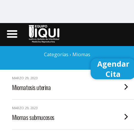
Iqui.ec
Categorías ›
Miomas
Agendar
Cita
MARZO 29, 2023
Miomatosis uterina
MARZO 29, 2023
Miomas submucosos