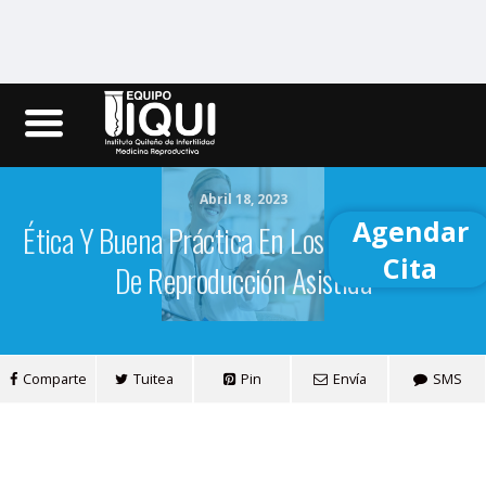
Iqui.ec
Abril 18, 2023
Agendar
Ética Y Buena Práctica En Los Tratamientos
Cita
De Reproducción Asistida
Comparte
Tuitea
Pin
Envía
SMS