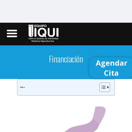
Iqui.ec
Financiación
Agendar
Cita
Índice