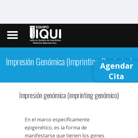
Iqui.ec
Impresión Genómica (imprinting Genómico)
Agendar
Cita
Impresión genómica (imprinting genómico)
En el marco específicamente
epigenético, es la forma de
manifestarse que tienen los genes