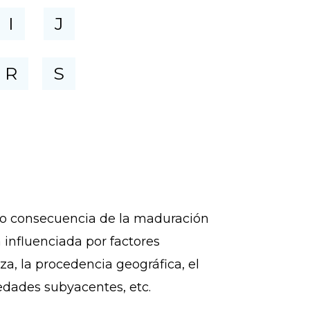
I
J
R
S
omo consecuencia de la maduración
á influenciada por factores
za, la procedencia geográfica, el
medades subyacentes, etc.