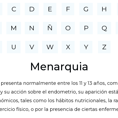
C
D
E
F
G
H
M
N
Ñ
O
P
Q
U
V
W
X
Y
Z
Menarquia
 presenta normalmente entre los 11 y 13 años, c
 y su acción sobre el endometrio, su aparición est
micos, tales como los hábitos nutricionales, la ra
ercicio físico, o por la presencia de ciertas enfer