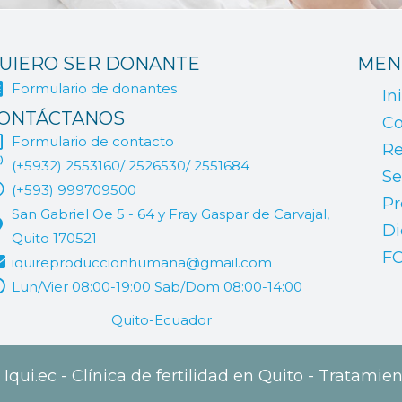
UIERO SER DONANTE
MEN
Formulario de donantes
In
ONTÁCTANOS
Co
Formulario de contacto
Re
(+5932) 2553160/ 2526530/ 2551684
Se
(+593) 999709500
Pr
San Gabriel Oe 5 - 64 y Fray Gaspar de Carvajal,
Di
Quito 170521
F
iquireproduccionhumana@gmail.com
Lun/Vier 08:00-19:00 Sab/Dom 08:00-14:00
Quito-Ecuador
qui.ec - Clínica de fertilidad en Quito - Tratamien