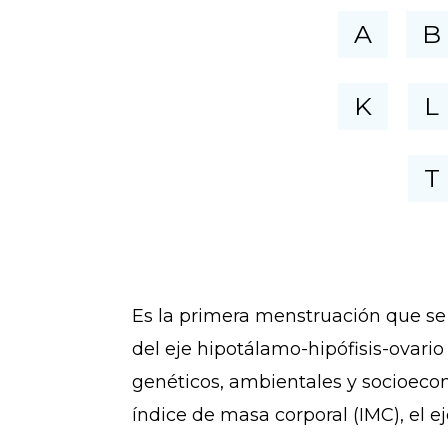
A
B
K
L
T
Es la primera menstruación que se
del eje hipotálamo-hipófisis-ovario
genéticos, ambientales y socioeconó
índice de masa corporal (IMC), el ej