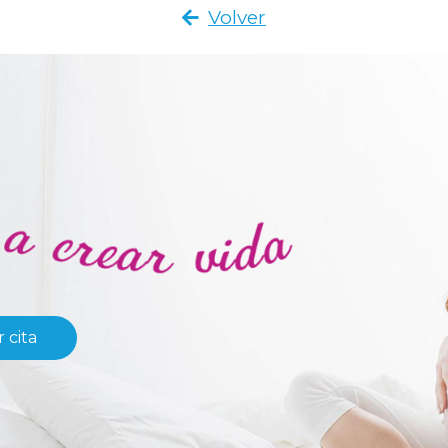
Volver
 cita