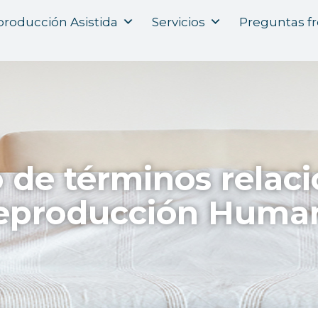
roducción Asistida
Servicios
Preguntas f
o de términos relac
eproducción Huma