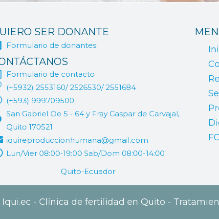
UIERO SER DONANTE
MEN
Formulario de donantes
In
ONTÁCTANOS
Co
Formulario de contacto
Re
(+5932) 2553160/ 2526530/ 2551684
Se
(+593) 999709500
Pr
San Gabriel Oe 5 - 64 y Fray Gaspar de Carvajal,
Di
Quito 170521
F
iquireproduccionhumana@gmail.com
Lun/Vier 08:00-19:00 Sab/Dom 08:00-14:00
Quito-Ecuador
qui.ec - Clínica de fertilidad en Quito - Tratamien