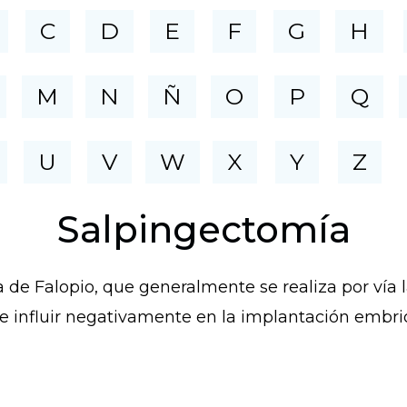
C
D
E
F
G
H
M
N
Ñ
O
P
Q
U
V
W
X
Y
Z
Salpingectomía
a de Falopio, que generalmente se realiza por vía 
e influir negativamente en la implantación embri