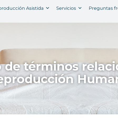
roducción Asistida
Servicios
Preguntas f
o de términos relac
eproducción Huma