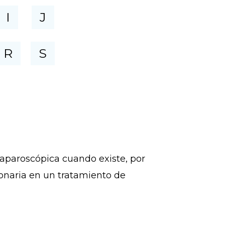
I
J
R
S
laparoscópica cuando existe, por
onaria en un tratamiento de