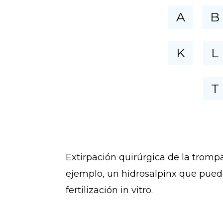
A
B
K
L
T
Extirpación quirúrgica de la tromp
ejemplo, un hidrosalpinx que pued
fertilización in vitro.