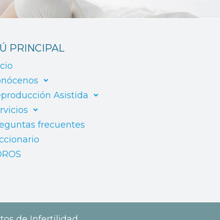
Ú PRINCIPAL
icio
nócenos
producción Asistida
rvicios
eguntas frecuentes
ccionario
OROS
tos de Infertilidad