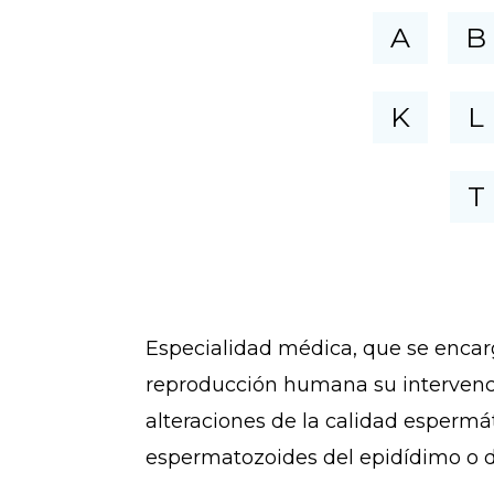
A
B
K
L
T
Especialidad médica, que se encar
reproducción humana su intervenció
alteraciones de la calidad espermá
espermatozoides del epidídimo o de