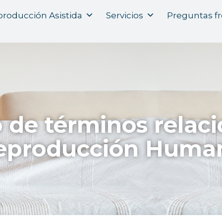
roducción Asistida
Servicios
Preguntas f
o de términos relac
eproducción Huma