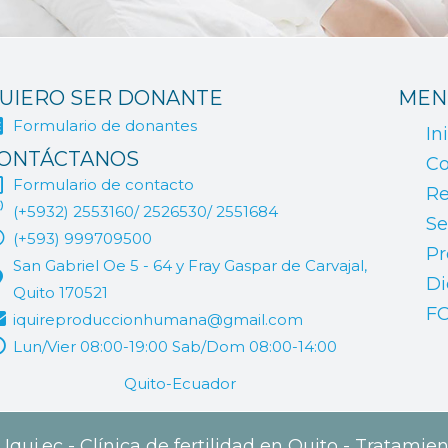
UIERO SER DONANTE
MEN
Formulario de donantes
In
ONTÁCTANOS
Co
Formulario de contacto
Re
(+5932) 2553160/ 2526530/ 2551684
Se
(+593) 999709500
Pr
San Gabriel Oe 5 - 64 y Fray Gaspar de Carvajal,
Di
Quito 170521
F
iquireproduccionhumana@gmail.com
Lun/Vier 08:00-19:00 Sab/Dom 08:00-14:00
Quito-Ecuador
qui.ec - Clínica de fertilidad en Quito - Tratamien