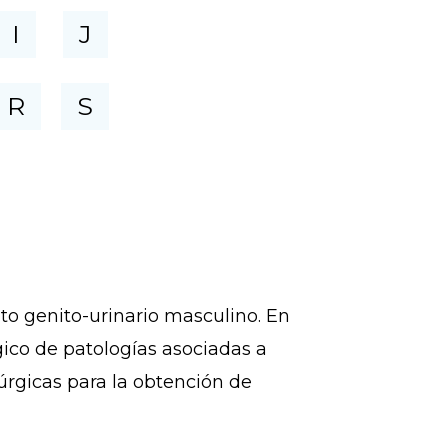
I
J
R
S
to genito-urinario masculino. En
ico de patologías asociadas a
úrgicas para la obtención de