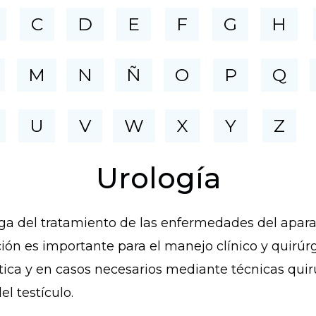
C
D
E
F
G
H
M
N
Ñ
O
P
Q
U
V
W
X
Y
Z
Urología
ga del tratamiento de las enfermedades del apara
n es importante para el manejo clínico y quirúrg
tica y en casos necesarios mediante técnicas quir
l testículo.