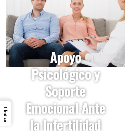
Apoyo
Psicológico y
Soporte
Emocional Ante
→
Índice
la Infertilidad