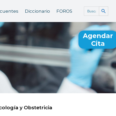
Botón de búsq
Buscar:
ecuentes
Diccionario
FOROS
Agendar
Cita
cología y Obstetricia