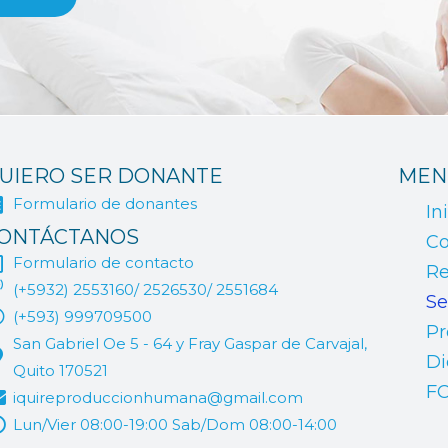
UIERO SER DONANTE
MEN
Formulario de donantes
In
ONTÁCTANOS
Co
Formulario de contacto
Re
(+5932) 2553160/ 2526530/ 2551684
Se
(+593) 999709500
Pr
San Gabriel Oe 5 - 64 y Fray Gaspar de Carvajal,
Di
Quito 170521
F
iquireproduccionhumana@gmail.com
Lun/Vier 08:00-19:00 Sab/Dom 08:00-14:00