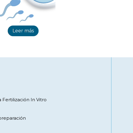
Leer más
ertilización In Vitro
preparación