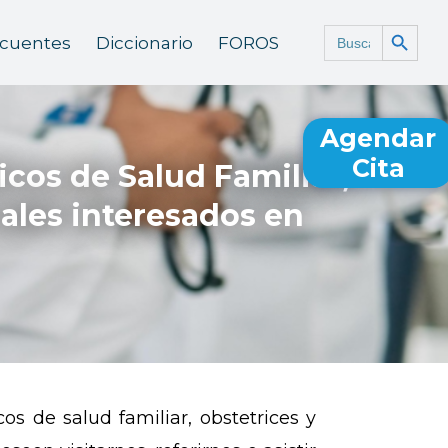
Botón de búsq
Buscar:
ecuentes
Diccionario
FOROS
Agendar
Cita
cos de Salud Familiar,
nales interesados en
s de salud familiar, obstetrices y