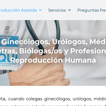
oducción Asistida
Servicios
Preguntas fr
 Ginecólogos, Urólogos, Médi
tras, Biólogas/os y Profesio
Reproducción Humana
ta, cuando colegas ginecólogos, urólogos, médico