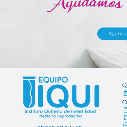
Agendar
Q
C