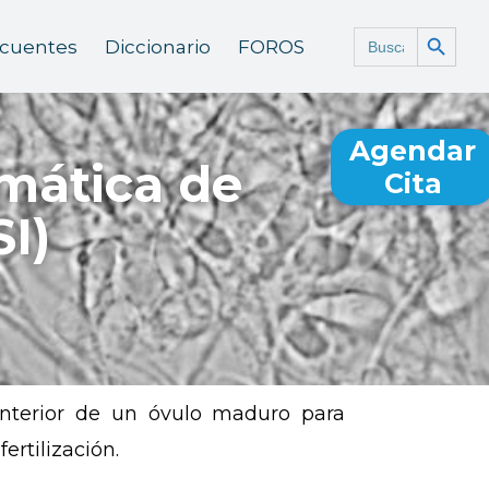
Botón de búsq
Buscar:
ecuentes
Diccionario
FOROS
Agendar
smática de
Cita
I)
interior de un óvulo maduro para
ertilización.