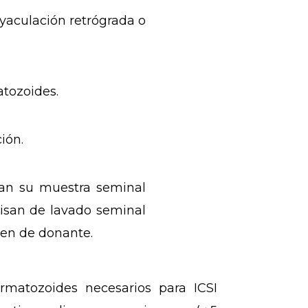
yaculación retrógrada o
tozoides.
ión.
lan su muestra seminal
cisan de lavado seminal
men de donante.
matozoides necesarios para ICSI