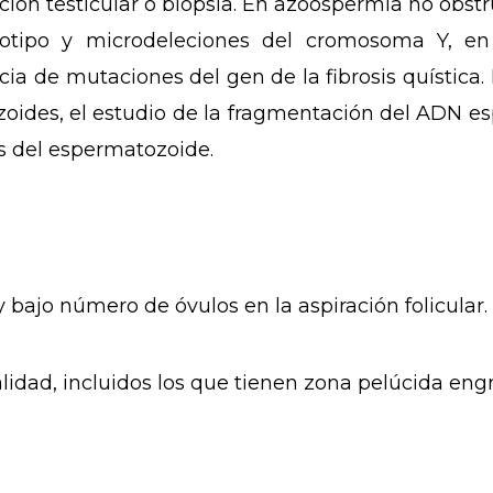
ción testicular o biopsia. En azoospermia no obstr
iotipo
y microdeleciones del cromosoma Y, en
ncia de
mutaciones
del gen de la
fibrosis quística
.
oides, el estudio de la
fragmentación del ADN es
s del espermatozoide.
bajo número de óvulos en la aspiración folicular.
lidad, incluidos los que tienen
zona pelúcida
engr