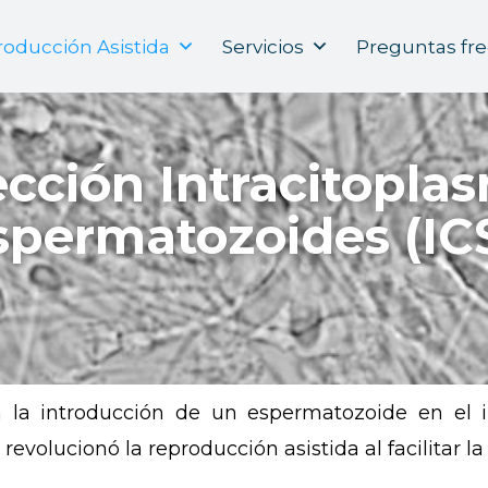
Índice
oducción Asistida
Servicios
Preguntas fr
cción Intracitopla
spermatozoides (ICS
n la introducción de un espermatozoide en el 
evolucionó la reproducción asistida al facilitar la f