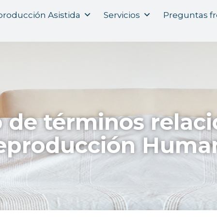
roducción Asistida
Servicios
Preguntas f
o de términos relac
eproducción Huma