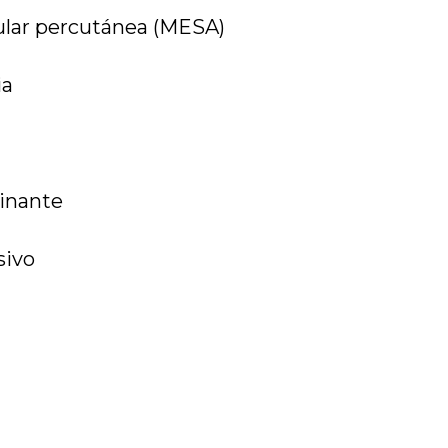
cular percutánea (MESA)
ia
inante
sivo