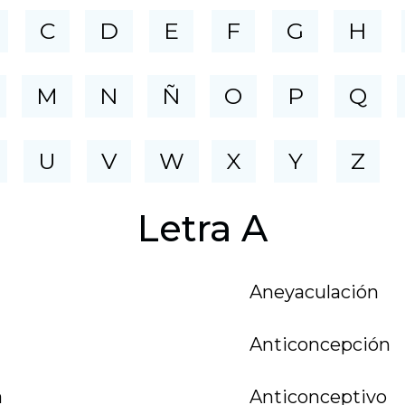
C
D
E
F
G
H
M
N
Ñ
O
P
Q
U
V
W
X
Y
Z
Letra A
Aneyaculación
Anticoncepción
a
Anticonceptivo