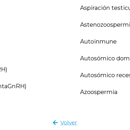
Aspiración testi
Astenozoosperm
Autoinmune
Autosómico dom
RH)
Autosómico rece
antaGnRH)
Azoospermia
Volver