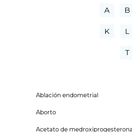
A
B
K
L
T
Ablación endometrial
Aborto
Acetato de medroxiprogesteron