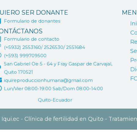
UIERO SER DONANTE
MEN
Formulario de donantes
In
ONTÁCTANOS
Co
Formulario de contacto
Re
(+5932) 2553160/ 2526530/ 2551684
Se
(+593) 999709500
Pr
San Gabriel Oe 5 - 64 y Fray Gaspar de Carvajal,
Di
Quito 170521
F
iquireproduccionhumana@gmail.com
Lun/Vier 08:00-19:00 Sab/Dom 08:00-14:00
Quito-Ecuador
qui.ec - Clínica de fertilidad en Quito - Tratamien