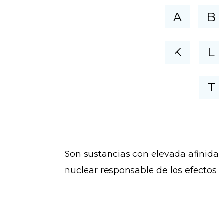
A
B
K
L
T
Son sustancias con elevada afinidad
nuclear responsable de los efectos 