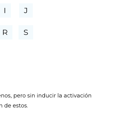
I
J
R
S
os, pero sin inducir la activación
n de estos.