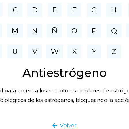
C
D
E
F
G
H
M
N
Ñ
O
P
Q
U
V
W
X
Y
Z
Antiestrógeno
 para unirse a los receptores celulares de estrógen
biológicos de los estrógenos, bloqueando la acció
Volver