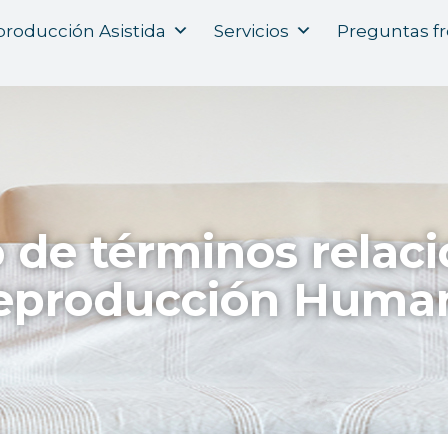
roducción Asistida
Servicios
Preguntas f
o de términos relac
eproducción Huma