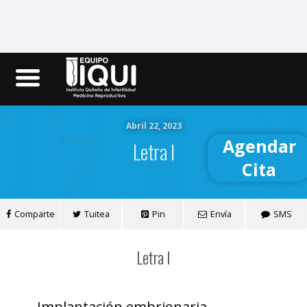
Iqui.ec
Abril 22, 2023
Agendar
Letra I
Cita
Comparte
Tuitea
Pin
Envía
SMS
Letra I
Implantación embrionaria