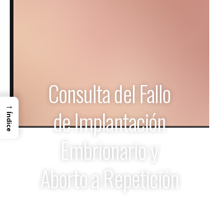
Consulta del Fallo
→
de Implantación
Índice
Embrionario y
Aborto a Repetición