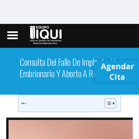
Iqui.ec
Consulta Del Fallo De Implantación
Agendar
Embrionario Y Aborto A Repetición
Cita
Índice