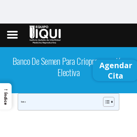
Iqui.ec
Banco De Semen Para Criopreservación
Agendar
Electiva
Cita
→
Índice
Índice