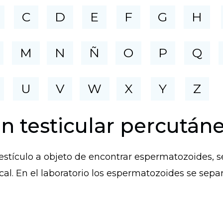
C
D
E
F
G
H
M
N
Ñ
O
P
Q
U
V
W
X
Y
Z
ón testicular percután
testículo a objeto de encontrar espermatozoides, 
cal. En el laboratorio los espermatozoides se separ