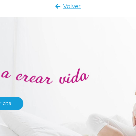
Volver
 cita