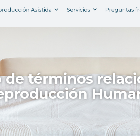
roducción Asistida
Servicios
Preguntas f
o de términos relac
eproducción Huma