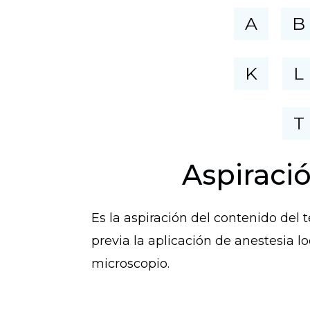
A
B
K
L
T
Aspiraci
Es la aspiración del contenido del 
previa la aplicación de anestesia lo
microscopio.