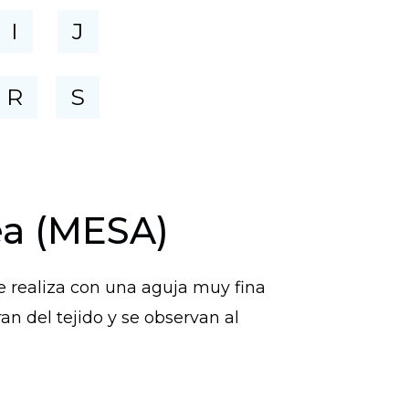
I
J
R
S
ea (MESA)
se realiza con una aguja muy fina
an del tejido y se observan al