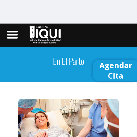
Iqui.ec
En El Parto
Agendar
Cita