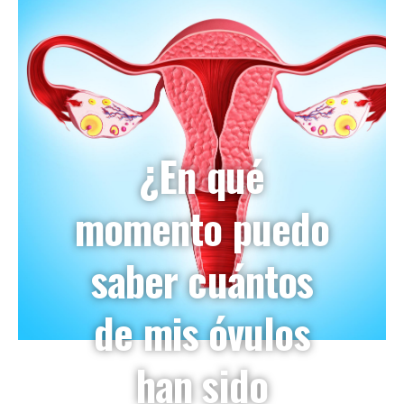
¿En qué
momento puedo
saber cuántos
de mis óvulos
han sido