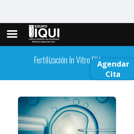
Iqui.ec
Fertilización In Vitro FIV
Agendar
Cita