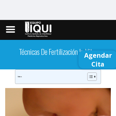
Iqui.ec
Técnicas De Fertilización In Vitro
Agendar
Cita
Índice