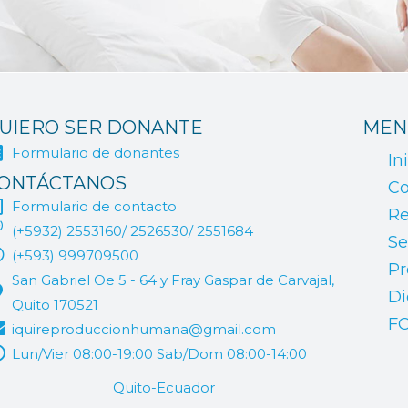
UIERO SER DONANTE
MEN
Formulario de donantes
In
ONTÁCTANOS
Co
Formulario de contacto
Re
(+5932) 2553160/ 2526530/ 2551684
Se
(+593) 999709500
Pr
San Gabriel Oe 5 - 64 y Fray Gaspar de Carvajal,
Di
Quito 170521
F
iquireproduccionhumana@gmail.com
Lun/Vier 08:00-19:00 Sab/Dom 08:00-14:00
Quito-Ecuador