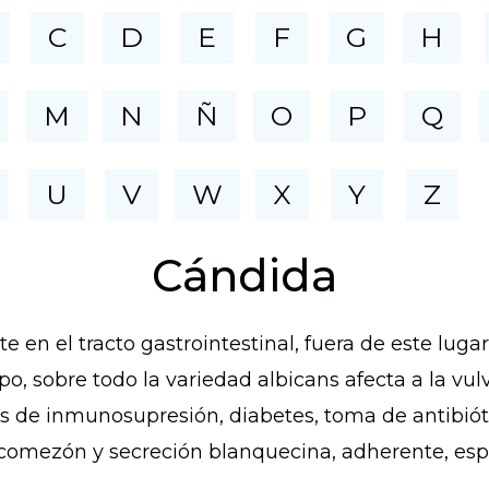
C
D
E
F
G
H
M
N
Ñ
O
P
Q
U
V
W
X
Y
Z
Cándida
 en el tracto gastrointestinal, fuera de este luga
po, sobre todo la variedad albicans afecta a la vulv
s de inmunosupresión, diabetes, toma de antibiót
comezón y secreción blanquecina, adherente, espes