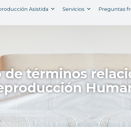
roducción Asistida
Servicios
Preguntas f
o de términos relac
eproducción Huma