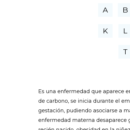
A
B
K
L
T
Es una enfermedad que aparece en 
de carbono, se inicia durante el e
gestación, pudiendo asociarse a ma
enfermedad materna desaparece ge
recién nacido, obesidad en la niñe