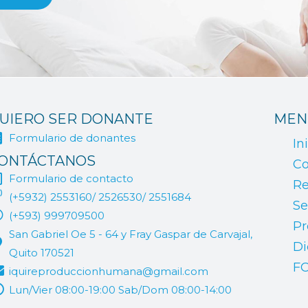
UIERO SER DONANTE
MEN
Formulario de donantes
In
ONTÁCTANOS
Co
Formulario de contacto
Re
(+5932) 2553160/ 2526530/ 2551684
Se
(+593) 999709500
Pr
San Gabriel Oe 5 - 64 y Fray Gaspar de Carvajal,
Di
Quito 170521
F
iquireproduccionhumana@gmail.com
Lun/Vier 08:00-19:00 Sab/Dom 08:00-14:00