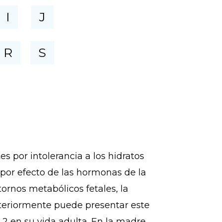
I
J
R
S
por intolerancia a los hidratos
 por efecto de las hormonas de la
ornos metabólicos fetales, la
eriormente puede presentar este
 2 en su vida adulta. En la madre