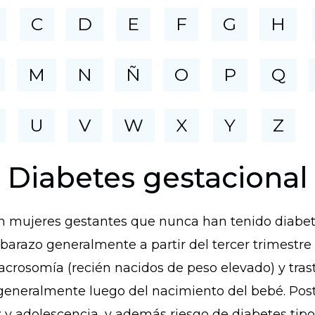
C
D
E
F
G
H
M
N
Ñ
O
P
Q
U
V
W
X
Y
Z
Diabetes gestacional
mujeres gestantes que nunca han tenido diabetes 
mbarazo generalmente a partir del tercer trimestre
crosomía (recién nacidos de peso elevado) y trast
neralmente luego del nacimiento del bebé. Post
z y adolescencia, y además riesgo de diabetes tipo