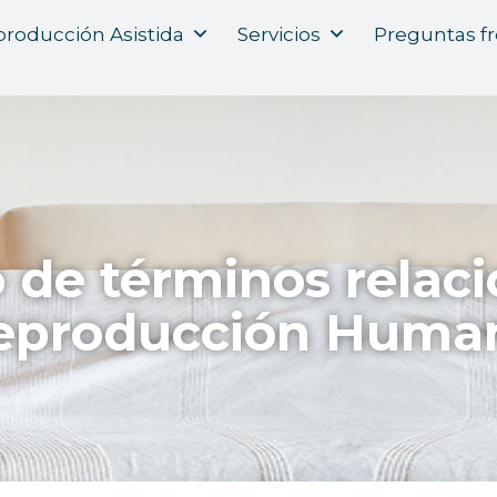
roducción Asistida
Servicios
Preguntas f
o de términos relac
eproducción Huma