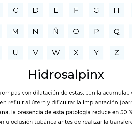
C
D
E
F
G
H
M
N
Ñ
O
P
Q
U
V
W
X
Y
Z
Hidrosalpinx
trompas con dilatación de estas, con la acumulació
refluir al útero y dificultar la implantación (barr
, la presencia de esta patología reduce en 50 % l
n u oclusión tubárica antes de realizar la transfe