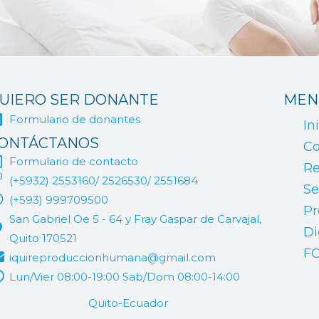
UIERO SER DONANTE
MEN
Formulario de donantes
In
ONTÁCTANOS
Co
Formulario de contacto
Re
(+5932) 2553160/ 2526530/ 2551684
Se
(+593) 999709500
Pr
San Gabriel Oe 5 - 64 y Fray Gaspar de Carvajal,
Di
Quito 170521
F
iquireproduccionhumana@gmail.com
Lun/Vier 08:00-19:00 Sab/Dom 08:00-14:00
Quito-Ecuador