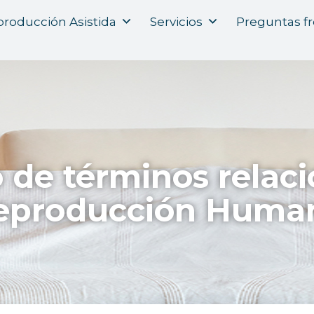
roducción Asistida
Servicios
Preguntas f
o de términos relac
eproducción Huma