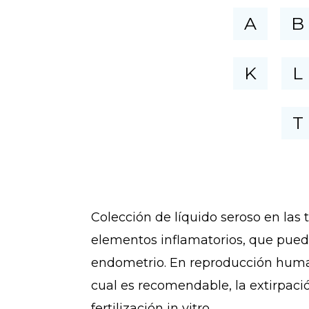
A
B
K
L
T
Colección de líquido seroso en las 
elementos inflamatorios, que pueden 
endometrio. En reproducción humana
cual es recomendable, la extirpació
fertilización in vitro.