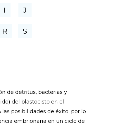
I
J
R
S
n de detritus, bacterias y
ido) del blastocisto en el
as posibilidades de éxito, por lo
rencia embrionaria en un ciclo de