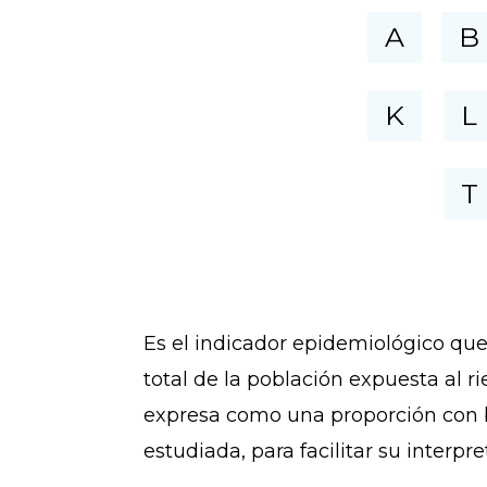
A
B
K
L
T
Es el indicador epidemiológico qu
total de la población expuesta al 
expresa como una proporción con ba
estudiada, para facilitar su interpre