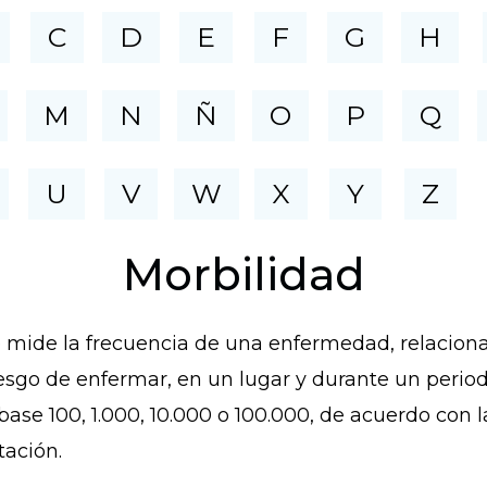
C
D
E
F
G
H
M
N
Ñ
O
P
Q
U
V
W
X
Y
Z
Morbilidad
e mide la frecuencia de una enfermedad, relacio
riesgo de enfermar, en un lugar y durante un peri
se 100, 1.000, 10.000 o 100.000, de acuerdo con 
tación.