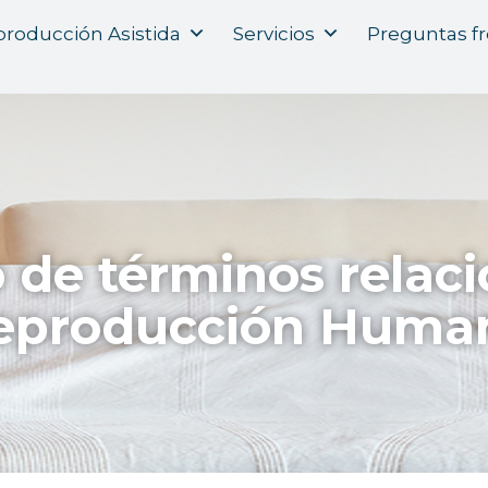
roducción Asistida
Servicios
Preguntas f
o de términos relac
eproducción Huma