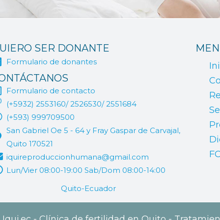
UIERO SER DONANTE
MEN
Formulario de donantes
In
ONTÁCTANOS
Co
Formulario de contacto
Re
(+5932) 2553160/ 2526530/ 2551684
Se
(+593) 999709500
Pr
San Gabriel Oe 5 - 64 y Fray Gaspar de Carvajal,
Di
Quito 170521
F
iquireproduccionhumana@gmail.com
Lun/Vier 08:00-19:00 Sab/Dom 08:00-14:00
Quito-Ecuador
qui.ec - Clínica de fertilidad en Quito - Tratamien