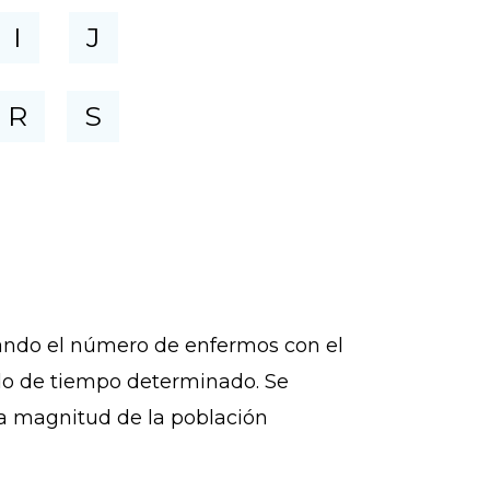
I
J
R
S
nando el número de enfermos con el
odo de tiempo determinado. Se
la magnitud de la población