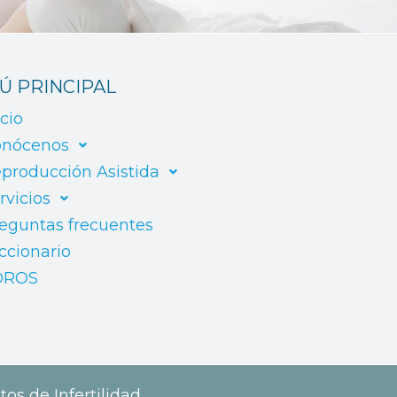
Ú PRINCIPAL
icio
nócenos
producción Asistida
rvicios
eguntas frecuentes
ccionario
OROS
tos de Infertilidad