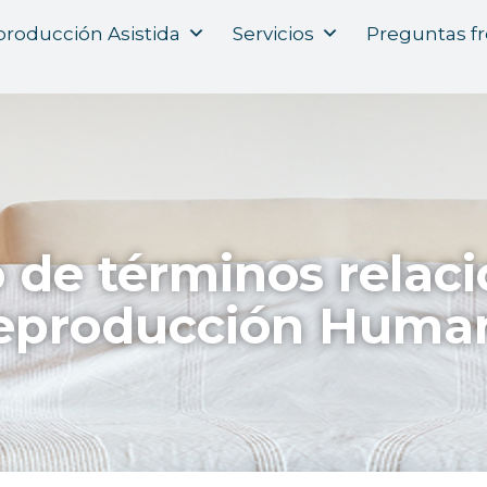
roducción Asistida
Servicios
Preguntas f
o de términos relac
eproducción Huma