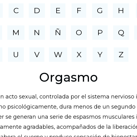
C
D
E
F
G
H
M
N
Ñ
O
P
Q
U
V
W
X
Y
Z
Orgasmo
n acto sexual, controlada por el sistema nervioso
mo psicológicamente, dura menos de un segundo a 
r se generan una serie de espasmos musculares in
tamente agradables, acompañados de la liberación 