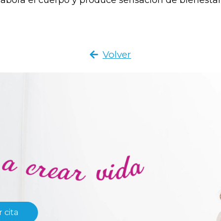
labora el cuerpo y produce sensación de bienesta
Volver
 cita