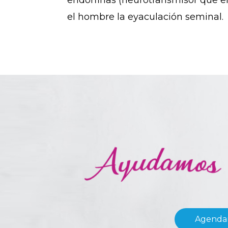
endorfinas (neurotransmisor que e
el hombre la eyaculación seminal.
Agendar