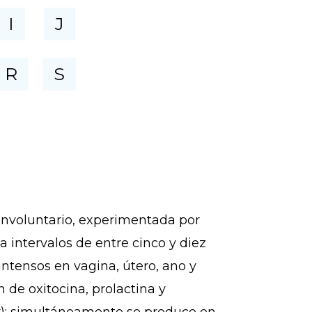
I
J
R
S
 involuntario, experimentada por
intervalos de entre cinco y diez
tensos en vagina, útero, ano y
de oxitocina, prolactina y