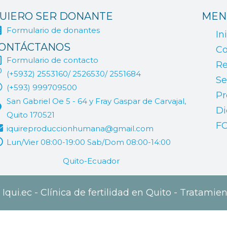
UIERO SER DONANTE
MEN
Formulario de donantes
In
ONTÁCTANOS
Co
Formulario de contacto
Re
(+5932) 2553160/ 2526530/ 2551684
Se
(+593) 999709500
Pr
San Gabriel Oe 5 - 64 y Fray Gaspar de Carvajal,
Di
Quito 170521
F
iquireproduccionhumana@gmail.com
Lun/Vier 08:00-19:00 Sab/Dom 08:00-14:00
Quito-Ecuador
qui.ec - Clínica de fertilidad en Quito - Tratamien