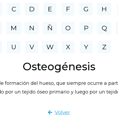
C
D
E
F
G
H
M
N
Ñ
O
P
Q
U
V
W
X
Y
Z
Osteogénesis
 de formación del hueso, que siempre ocurre a part
o por un tejido óseo primario y luego por un teji
Volver