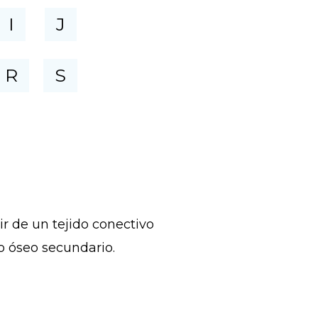
I
J
R
S
ir de un tejido conectivo
do óseo secundario.