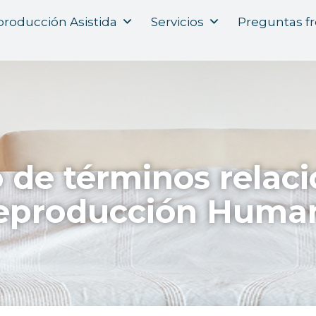
roducción Asistida
Servicios
Preguntas f
o de términos relac
eproducción Huma