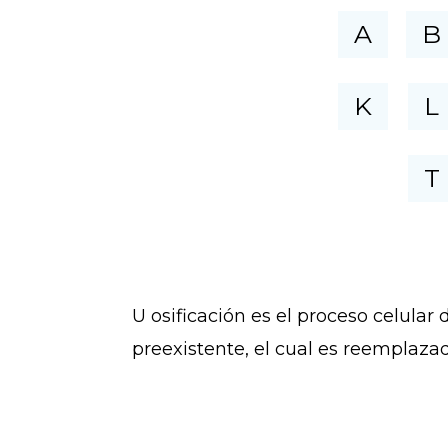
A
B
K
L
T
U osificación es el proceso celular
preexistente, el cual es reemplazad