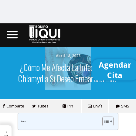
Iqui.ec
Abril 18, 2023
Agendar
¿Cómo Me Afecta La Infección Por
Cita
Chlamydia Si Deseo Embarazarme?
Comparte
Tuitea
Pin
Envía
SMS
Índice
→