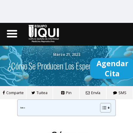
Iqui.ec
Marzo 21, 2023
Agendar
¿Cómo Se Producen Los Espermatozoides?
Cita
Comparte
Tuitea
Pin
Envía
SMS
Índice