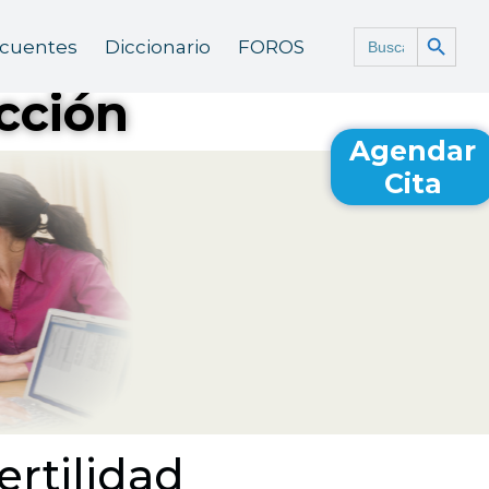
Botón de búsq
Buscar:
ecuentes
Diccionario
FOROS
cción
Agendar
Cita
ertilidad