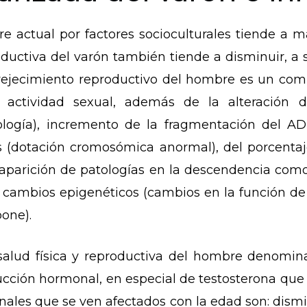
 actual por factores socioculturales tiende a ma
oductiva del varón también tiende a disminuir, a 
ejecimiento reproductivo del hombre es un comp
 actividad sexual, además de la alteración d
ología), incremento de la fragmentación del A
 (dotación cromosómica anormal), del porcenta
e aparición de patologías en la descendencia co
 cambios epigenéticos (cambios en la función de
pone).
a salud física y reproductiva del hombre denomin
ción hormonal, en especial de testosterona que
nales que se ven afectados con la edad son: dism