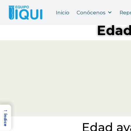
Inicio
Conócenos
Repr
Edad
→
Índice
Edad ava