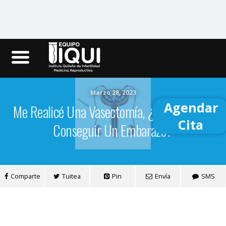
Iqui.ec
Marzo 28, 2023
Agendar
Me Realicé Una Vasectomía, ¿cómo Puedo
Cita
Conseguir Un Embarazo?
Comparte
Tuitea
Pin
Envía
SMS