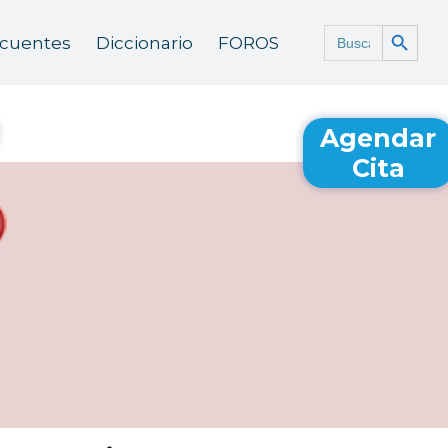
Botón de búsq
Buscar:
ecuentes
Diccionario
FOROS
Agendar
Cita