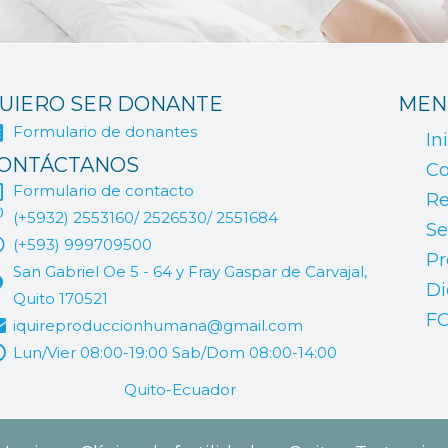
UIERO SER DONANTE
MEN
Formulario de donantes
In
ONTÁCTANOS
Co
Formulario de contacto
Re
(+5932) 2553160/ 2526530/ 2551684
Se
(+593) 999709500
Pr
San Gabriel Oe 5 - 64 y Fray Gaspar de Carvajal,
Di
Quito 170521
F
iquireproduccionhumana@gmail.com
Lun/Vier 08:00-19:00 Sab/Dom 08:00-14:00
Quito-Ecuador