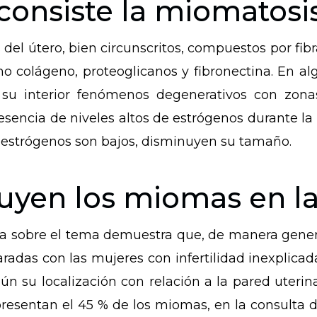
consiste la miomatosis
el útero, bien circunscritos, compuestos por fibr
o colágeno, proteoglicanos y fibronectina. En al
 interior fenómenos degenerativos con zonas
esencia de niveles altos de estrógenos durante la
 estrógenos son bajos, disminuyen su tamaño.
uyen los miomas en la 
fica sobre el tema demuestra que, de manera gene
das con las mujeres con infertilidad inexplica
gún su localización con relación a la pared uteri
presentan el 45 % de los miomas, en la consulta de